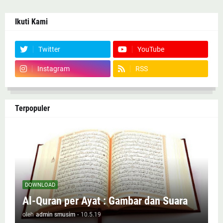
Ikuti Kami
Twitter
YouTube
Instagram
RSS
Terpopuler
DOWNLOAD
Al-Quran per Ayat : Gambar dan Suara
oleh
admin smusim
-
10.5.19